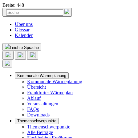
Breite: 448
Skip
Suchen
to
nach:
content
Über uns
Glossar
Kalender
Leichte Sprache
Kommunale Wärmeplanung
Kommunale Wärmeplanung
Übersicht
Frankfurter Wärmeplan
Ablauf
Veranstaltungen
FAQs
Downloads
Themenschwerpunkte
Themenschwerpunkte
Alle Beiträge
Nachhaltige Ernährung