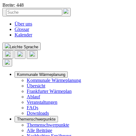
Breite: 448
Skip
Suchen
to
nach:
content
Über uns
Glossar
Kalender
Leichte Sprache
Kommunale Wärmeplanung
Kommunale Wärmeplanung
Übersicht
Frankfurter Wärmeplan
Ablauf
Veranstaltungen
FAQs
Downloads
Themenschwerpunkte
Themenschwerpunkte
Alle Beiträge
Nachhaltige Ernährung