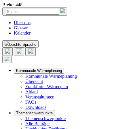
Breite: 448
Skip
Suchen
to
nach:
content
Über uns
Glossar
Kalender
Leichte Sprache
Kommunale Wärmeplanung
Kommunale Wärmeplanung
Übersicht
Frankfurter Wärmeplan
Ablauf
Veranstaltungen
FAQs
Downloads
Themenschwerpunkte
Themenschwerpunkte
Alle Beiträge
Nachhaltige Ernährung