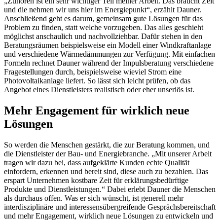
„Zuhören ist ein sehr wichtiger Teil meiner Arbeit. Das braucht Zeit
und die nehmen wir uns hier im Energiepunkt“, erzählt Dauner.
Anschließend geht es darum, gemeinsam gute Lösungen für das
Problem zu finden, statt welche vorzugeben. Das alles geschieht
möglichst anschaulich und nachvollziehbar. Dafür stehen in den
Beratungsräumen beispielsweise ein Modell einer Windkraftanlage
und verschiedene Wärmedämmungen zur Verfügung. Mit einfachen
Formeln rechnet Dauner während der Impulsberatung verschiedene
Fragestellungen durch, beispielsweise wieviel Strom eine
Photovoltaikanlage liefert. So lässt sich leicht prüfen, ob das
Angebot eines Dienstleisters realistisch oder eher unseriös ist.
Mehr Engagement für wirklich neue
Lösungen
So werden die Menschen gestärkt, die zur Beratung kommen, und
die Dienstleister der Bau- und Energiebranche. „Mit unserer Arbeit
tragen wir dazu bei, dass aufgeklärte Kunden echte Qualität
einfordern, erkennen und bereit sind, diese auch zu bezahlen. Das
erspart Unternehmen kostbare Zeit für erklärungsbedürftige
Produkte und Dienstleistungen.“ Dabei erlebt Dauner die Menschen
als durchaus offen. Was er sich wünscht, ist generell mehr
interdisziplinäre und interessensübergreifende Gesprächsbereitschaft
und mehr Engagement, wirklich neue Lösungen zu entwickeln und