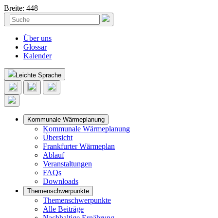
Breite: 448
Skip
Suchen
to
nach:
content
Über uns
Glossar
Kalender
Leichte Sprache
Kommunale Wärmeplanung
Kommunale Wärmeplanung
Übersicht
Frankfurter Wärmeplan
Ablauf
Veranstaltungen
FAQs
Downloads
Themenschwerpunkte
Themenschwerpunkte
Alle Beiträge
Nachhaltige Ernährung