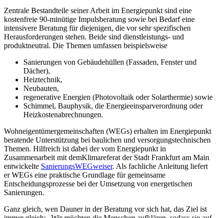
Zentrale Bestandteile seiner Arbeit im Energiepunkt sind eine
kostenfreie 90-minütige Impulsberatung sowie bei Bedarf eine
intensivere Beratung für diejenigen, die vor sehr spezifischen
Herausforderungen stehen. Beide sind dienstleistungs- und
produktneutral. Die Themen umfassen beispielsweise
Sanierungen von Gebäudehüllen (Fassaden, Fenster und
Dächer),
Heiztechnik,
Neubauten,
regenerative Energien (Photovoltaik oder Solarthermie) sowie
Schimmel, Bauphysik, die Energieeinsparverordnung oder
Heizkostenabrechnungen.
Wohneigentümergemeinschaften (WEGs) erhalten im Energiepunkt
beratende Unterstützung bei baulichen und versorgungstechnischen
Themen. Hilfreich ist dabei der vom Energiepunkt in
Zusammenarbeit mit demKlimareferat der Stadt Frankfurt am Main
entwickelte
SanierungsWEGweiser
. Als fachliche Anleitung liefert
er WEGs eine praktische Grundlage für gemeinsame
Entscheidungsprozesse bei der Umsetzung von energetischen
Sanierungen.
Ganz gleich, wen Dauner in der Beratung vor sich hat, das Ziel ist
immer gleich: „Wir möchten die Menschen aufklären, sodass sie auf